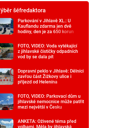
ýběr šéfredaktora
Parkování v Jihlavě XL.: U
Kauflandu zdarma jen dvě
hodiny, den je za 650 korun
FOTO, VIDEO: Voda vytékající
z jihlavské čističky odpadních
vod by se dala pít
Dopravní peklo v Jihlavě: Dělníci
zavřou část Žižkovy ulice i
příjezd od Helenína
FOTO, VIDEO: Parkovací dům u
jihlavské nemocnice může patřit
mezi největší v Česku
ANKETA: Oživené téma před
volbami. Měla by jihlavská