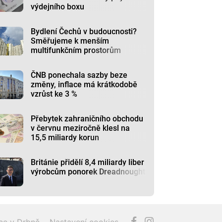
výdejního boxu
Bydlení Čechů v budoucnosti?
Směřujeme k menším
multifunkčním prostorům
ČNB ponechala sazby beze
změny, inflace má krátkodobě
vzrůst ke 3 %
Přebytek zahraničního obchodu
v červnu meziročně klesl na
15,5 miliardy korun
Británie přidělí 8,4 miliardy liber
výrobcům ponorek Dreadnought