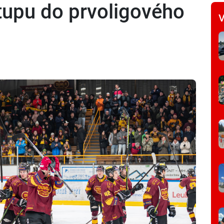
stupu do prvoligového
V