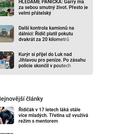
HLEDÁME PÁNÍČKA: Garry má
za sebou smutný život. Přesto je
velmi přátelský
Další kontrola kamionů na
dálnici: Řidič platil pokutu
dvakrát za 20 kilometrů
Kurýr si přijel do Luk nad
Jihlavou pro peníze. Po zásahu
policie skončil v poutech
ejnovější články
Řidičák v 17 letech láká stále
více mladých. Třetina už využívá
režim s mentorem