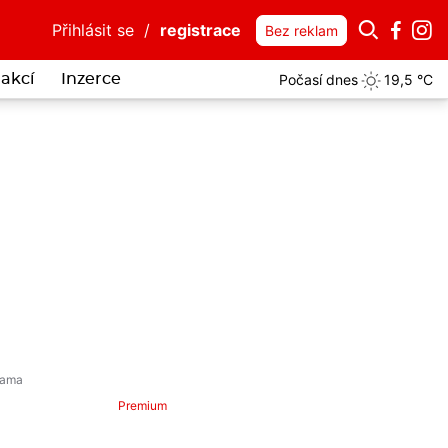
Přihlásit se
/
registrace
Bez reklam
Počasí dnes
19,5 °C
akcí
Inzerce
Premium