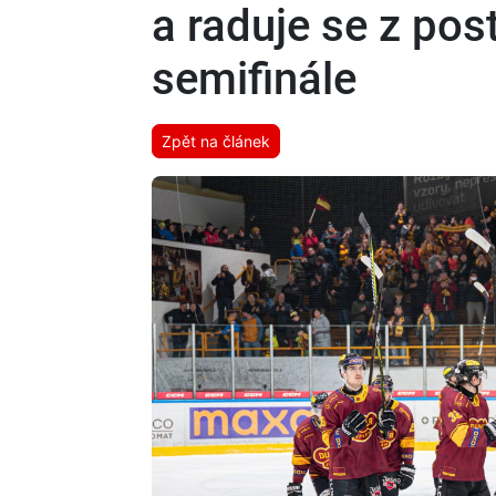
a raduje se z po
semifinále
Zpět na článek