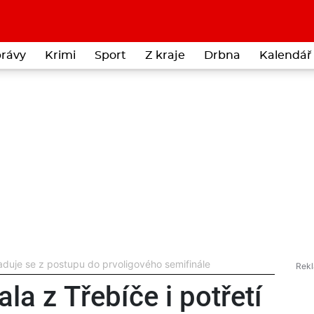
rávy
Krimi
Sport
Z kraje
Drbna
Kalendář 
 raduje se z postupu do prvoligového semifinále
ala z Třebíče i potřetí