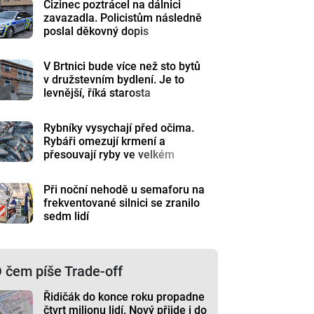
Cizinec poztrácel na dálnici
zavazadla. Policistům následně
poslal děkovný dopis
V Brtnici bude více než sto bytů
v družstevním bydlení. Je to
levnější, říká starosta
Rybníky vysychají před očima.
Rybáři omezují krmení a
přesouvají ryby ve velkém
Při noční nehodě u semaforu na
frekventované silnici se zranilo
sedm lidí
 čem píše Trade-off
Řidičák do konce roku propadne
čtvrt milionu lidí. Nový přijde i do